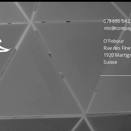
079 695 54 2
mic@compag
O'Fobour
Rue des Fine
1920 Martig
Suisse