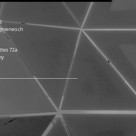
3
nieneo.ch
ttes 72a
ny