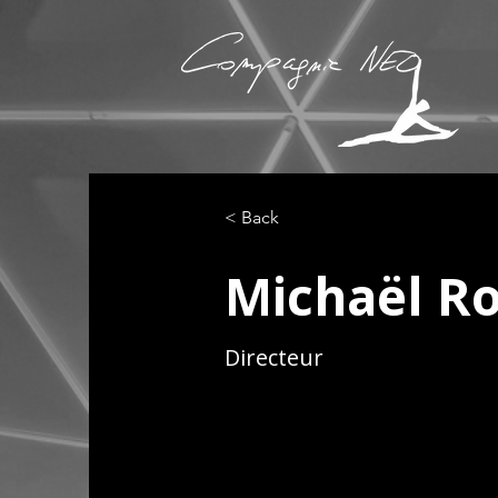
< Back
Michaël R
Directeur