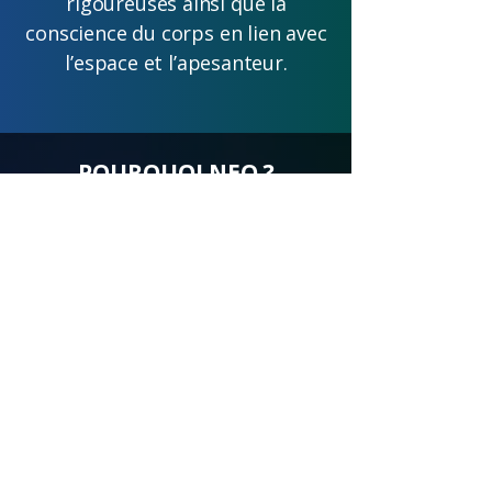
rigoureuses ainsi que la
conscience du corps en lien avec
l’espace et l’apesanteur.
POURQUOI NEO ?
Le mot NEO provient de
néologisme: Le néologisme de
forme qui est un mot nouveau au
sens où il n’existait pas = nouvelle-
logique, une nouvelle manière
d’appréhender l’espace avec nos
corps.
DÉMARCHE ARTISTIQUE