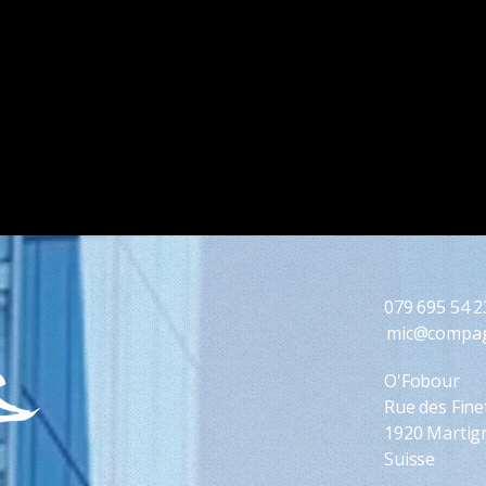
079 695 54 2
mic@compag
O'Fobour
Rue des Fine
1920 Martig
Suisse