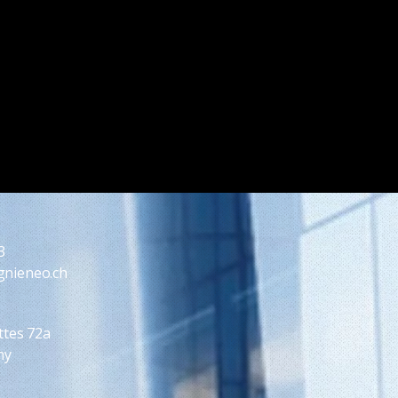
3
nieneo.ch
ttes 72a
ny