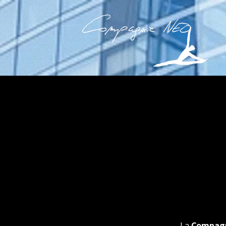
La
Compagn