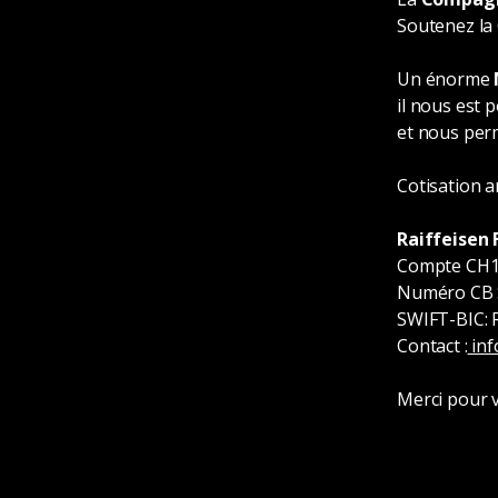
Soutenez l
Un énorme
il nous est 
et nous perm
Cotisation a
Raiffeisen 
Compte CH19
Numéro CB S
SWIFT-BIC: 
Contact :
inf
Merci pour v