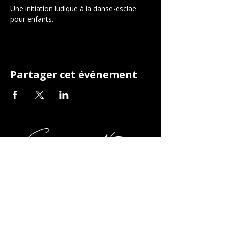
Une initiation ludique à la danse-esclae 
pour enfants.
Partager cet événement
079 695 54 23
mic@compagnieneo.ch
O'Fobour